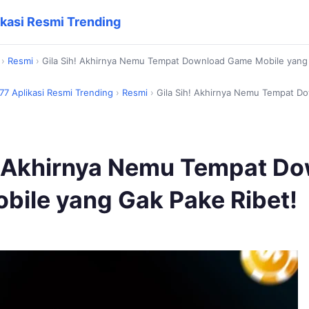
kasi Resmi Trending
›
Resmi
›
Gila Sih! Akhirnya Nemu Tempat Download Game Mobile yang 
7 Aplikasi Resmi Trending
›
Resmi
›
Gila Sih! Akhirnya Nemu Tempat D
h! Akhirnya Nemu Tempat D
ile yang Gak Pake Ribet!