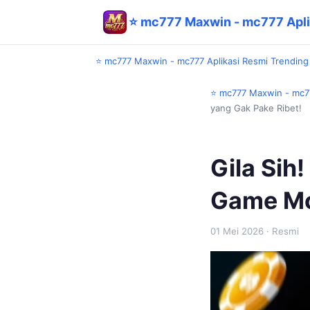
⭐ mc777 Maxwin - mc777 Apli
⭐ mc777 Maxwin - mc777 Aplikasi Resmi Trending
⭐ mc777 Maxwin - mc77
yang Gak Pake Ribet!
Gila Si
Game Mob
01 Mei 2026
· Resmi