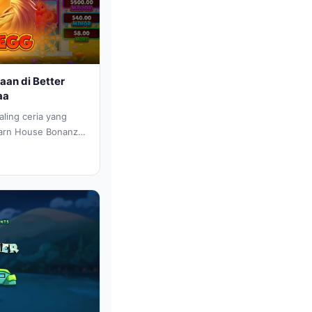
aan di Better
aa
ling ceria yang
Barn House Bonanza
main ke...