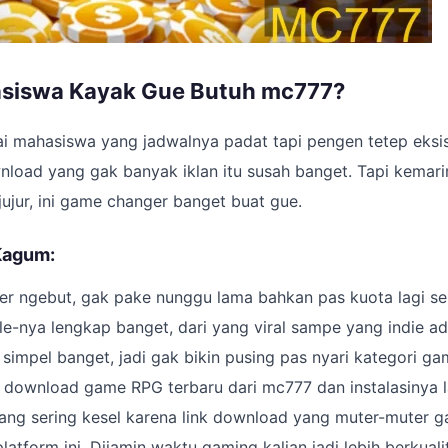
siswa Kayak Gue Butuh mc777?
i mahasiswa yang jadwalnya padat tapi pengen tetep eksis
nload yang gak banyak iklan itu susah banget. Tapi kemar
 jujur, ini game changer banget buat gue.
Kagum:
r ngebut, gak pake nunggu lama bahkan pas kuota lagi se
e-nya lengkap banget, dari yang viral sampe yang indie ad
 simpel banget, jadi gak bikin pusing pas nyari kategori gam
 download game RPG terbaru dari mc777 dan instalasinya l
 yang sering kesel karena link download yang muter-muter g
atform ini. Dijamin waktu gaming kalian jadi lebih berkuali