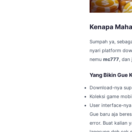
Kenapa Maha
Sumpah ya, sebaga
nyari platform dow
nemu
mc777
, dan
Yang Bikin Gue 
Download-nya supe
Koleksi game mobil
User interface-nya
Gue baru aja beres
error. Buat kalian
langsung deh cek pl