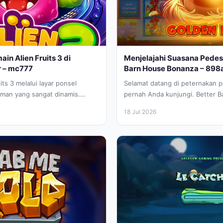
n Alien Fruits 3 di
Menjelajahi Suasana Pedes
r – mc777
Barn House Bonanza – 898
its 3 melalui layar ponsel
Selamat datang di peternakan pa
man yang sangat dinamis.
pernah Anda kunjungi. Better 
 sering menikmati sesi singkat
dari Pragmatic Play membawa pe
18 Jul 2026