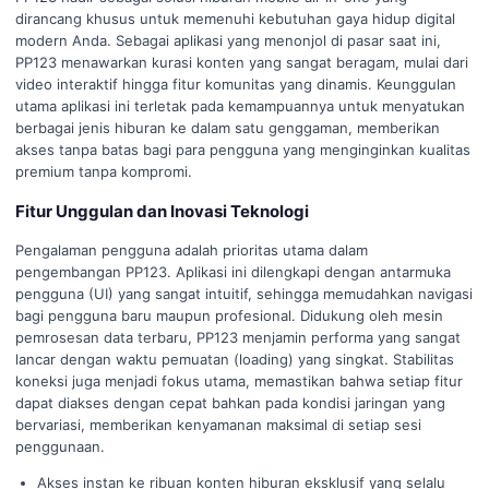
dirancang khusus untuk memenuhi kebutuhan gaya hidup digital
modern Anda. Sebagai aplikasi yang menonjol di pasar saat ini,
PP123 menawarkan kurasi konten yang sangat beragam, mulai dari
video interaktif hingga fitur komunitas yang dinamis. Keunggulan
utama aplikasi ini terletak pada kemampuannya untuk menyatukan
berbagai jenis hiburan ke dalam satu genggaman, memberikan
akses tanpa batas bagi para pengguna yang menginginkan kualitas
premium tanpa kompromi.
Fitur Unggulan dan Inovasi Teknologi
Pengalaman pengguna adalah prioritas utama dalam
pengembangan PP123. Aplikasi ini dilengkapi dengan antarmuka
pengguna (UI) yang sangat intuitif, sehingga memudahkan navigasi
bagi pengguna baru maupun profesional. Didukung oleh mesin
pemrosesan data terbaru, PP123 menjamin performa yang sangat
lancar dengan waktu pemuatan (loading) yang singkat. Stabilitas
koneksi juga menjadi fokus utama, memastikan bahwa setiap fitur
dapat diakses dengan cepat bahkan pada kondisi jaringan yang
bervariasi, memberikan kenyamanan maksimal di setiap sesi
penggunaan.
Akses instan ke ribuan konten hiburan eksklusif yang selalu