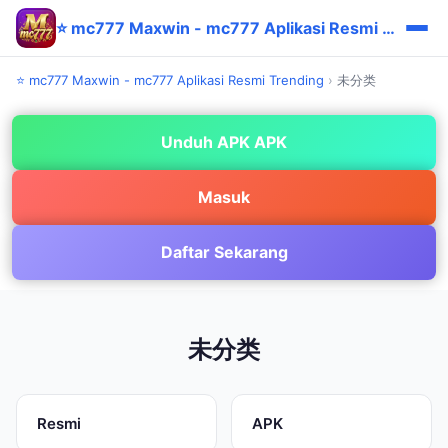
⭐ mc777 Maxwin - mc777 Aplikasi Resmi Trending
⭐ mc777 Maxwin - mc777 Aplikasi Resmi Trending
›
未分类
Unduh APK APK
Masuk
Daftar Sekarang
未分类
Resmi
APK